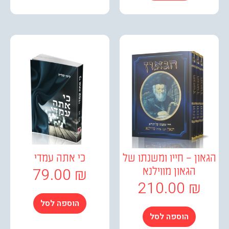
ן – חייו ומשנתו של
כי אתה עמדי
79.00
₪
הגאון מווילנא
210.00
₪
הוספה לסל
הוספה לסל