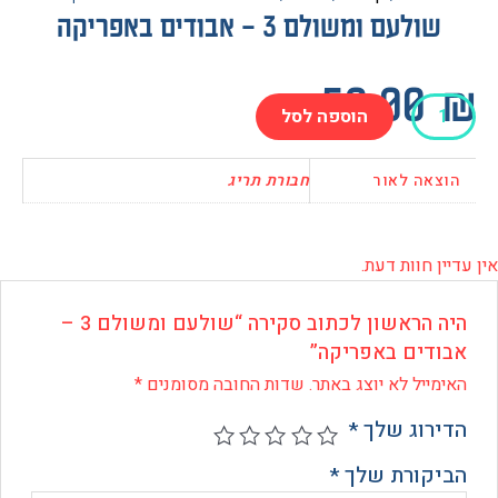
ולעם ומשולם 3 – אבודים באפריקה
50.0
הוספה לסל
ם
לם
אה לאור
חבורת תריג
ם
 חוות דעת.
יקה
היה הראשון לכתוב סקירה “שולעם ומשולם 3 –
דים באפריקה”
ייל לא יוצג באתר.
שדות החובה מסומנים
*
רוג שלך
*
קורת שלך
*