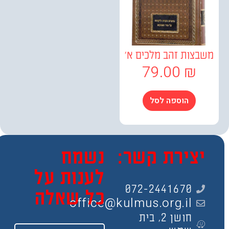
צות זהב מלכים א'
79.00
₪
הוספה לסל
צירת קשר:
נשמח
לענות על
072-2441670
כל שאלה
office@kulmus.org.il
חושן 2, בית