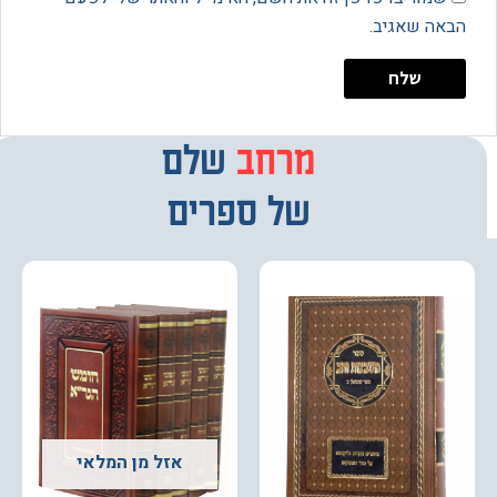
 שאגיב.
מרחב
מבחר
שלם
של ספרים
אזל מן המלאי