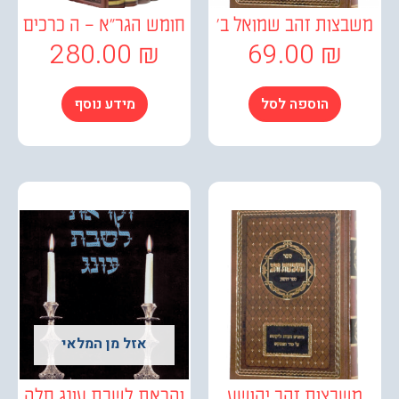
צות זהב שמואל ב'
חומש הגר"א – ה כרכים
280.00
₪
69.00
₪
הוספה לסל
מידע נוסף
אזל מן המלאי
בצות זהב יהושע
וקראת לשבת עונג חלק