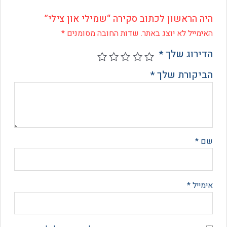
 הראשון לכתוב סקירה “שמילי און צילי”
ייל לא יוצג באתר.
שדות החובה מסומנים
*
רוג שלך
*
קורת שלך
*
*
יל
*