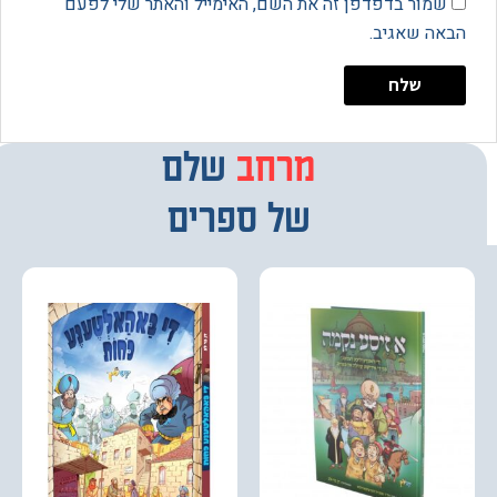
מור בדפדפן זה את השם, האימייל והאתר שלי לפעם
 שאגיב.
מרחב
מבחר
שלם
של ספרים