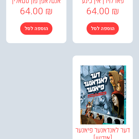
ארלוירן אין כינע
אנטלאפן פון סטאלין
64.00
₪
64.00
₪
הוספה לסל
הוספה לסל
 לאנדאנער פיאנער
[אידיש]