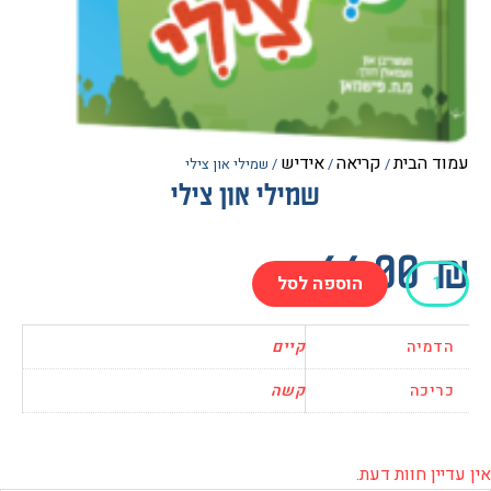
הבית
קריאה
אידיש
/
/
/ שמילי און צילי
שמילי און צילי
64.0
הוספה לסל
יה
קיים
כה
קשה
 חוות דעת.