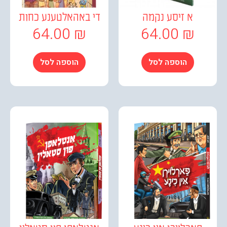
א זיסע נקמה
די באהאלטענע כחות
64.00
₪
64.00
₪
הוספה לסל
הוספה לסל