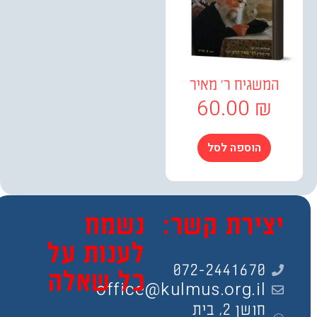
המשגיח ר' מאיר
60.00
₪
הוספה לסל
צירת קשר:
נשמח
לענות על
072-2441670
כל שאלה
office@kulmus.org.il
חושן 2, בית