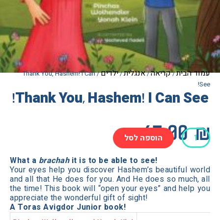
הבית
קריאה
אנגלית
ילדים
/ Thank You, Hashem! I Can
/
/
/
Thank You, Hashem! I Can S
67.0
הוספה לסל
What a
brachah
it is to be able to see!
Your eyes help you discover Hashem’s beautiful 
Has
and all that He does for you. And He does so much
the time! This book will “open your eyes” and hel
appreciate the wonderful gift of sight!
A Toras Avigdor Junior book!