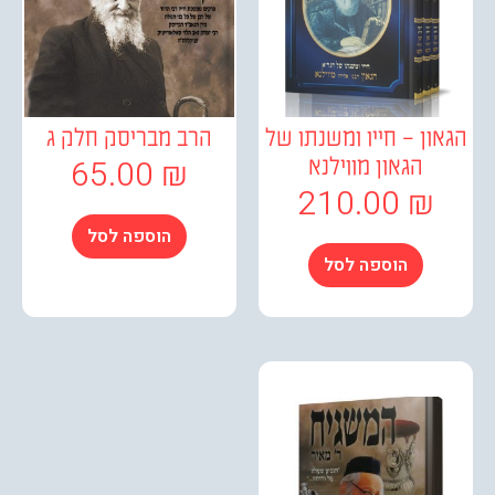
ן – חייו ומשנתו של
הרב מבריסק חלק ג
65.00
₪
הגאון מווילנא
210.00
₪
הוספה לסל
הוספה לסל