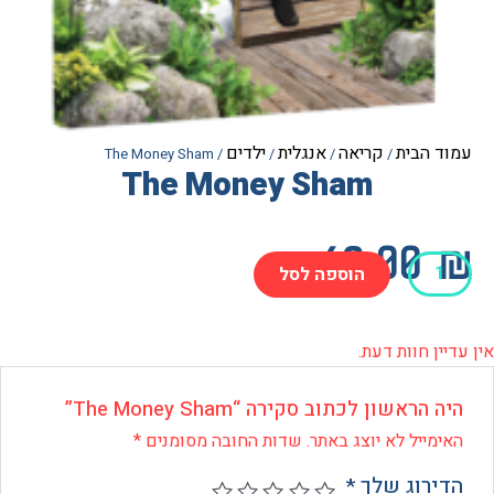
הבית
קריאה
אנגלית
ילדים
/ The Money Sham
/
/
/
The Money Sham
69.0
הוספה לסל
M
 חוות דעת.
ראשון לכתוב סקירה “The Money Sham”
ייל לא יוצג באתר.
שדות החובה מסומנים
*
רוג שלך
*