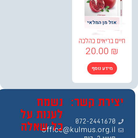
אזל מן המלאי
ים בריאים כהלכה
20.00
₪
מידע נוסף
צירת קשר:
נשמח
לענות על
072-2441670
כל שאלה
office@kulmus.org.il