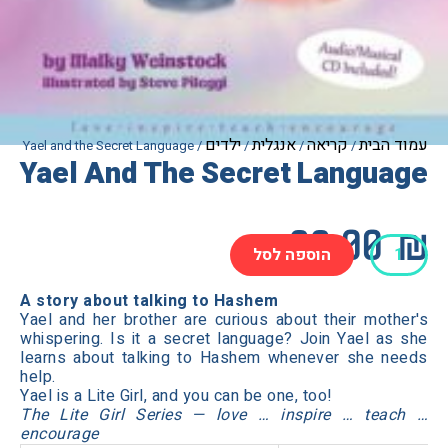
הבית
קריאה
אנגלית
ילדים
/ Yael and the Secret Language
/
/
/
Yael And The Secret Langu
99.0
הוספה לסל
A story about talking to Hashem
Yael and her brother are curious about their mot
whispering. Is it a secret language? Join Yael a
S
learns about talking to Hashem whenever she n
help.
Lang
Yael is a Lite Girl, and you can be one, too!
The Lite Girl Series — love … inspire … tea
encourage