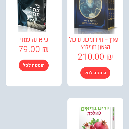
ן – חייו ומשנתו של
כי אתה עמדי
79.00
₪
הגאון מווילנא
210.00
₪
הוספה לסל
הוספה לסל